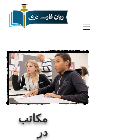
مکاتب
در